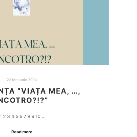
22 februarie 2024
NȚA ”VIAȚA MEA, …,
NCOTRO?!?”
1 2 3 4 5 6 7 8 9 10…
Read more