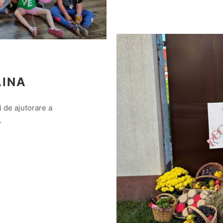
AINA
i de ajutorare a
…