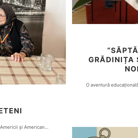
“SĂPTĂ
GRĂDINIȚA
NO
O aventură educațională 
ETENI
 Americii și American…