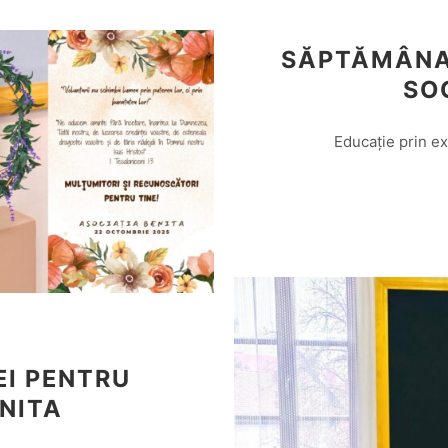
SĂPTĂMÂNA 
SO
Educație prin ex
EI PENTRU
NITA