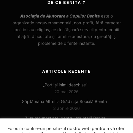
DE CE BENITA ?
Asociația de Ajutorare a Copiilor Benita
este o
organizație neguvernamentală, non-profit, fără caracter
politic sau religios, ce desfășoară servicii pentru copiii
aflați în dificultate și familiile acestora, cu greutăți și
probleme de diferite instanțe.
ARTICOLE RECENTE
„Porți și inimi deschise”
20 mai 2026
Săptămâna Altfel la Grădinița Socială Benita
3 aprilie 2026
Ziua recunoștinței pentru voluntarii Benita
6 noiembrie 2025
Folosim cookie-uri pe site-ul nostru web pentru a vă oferi