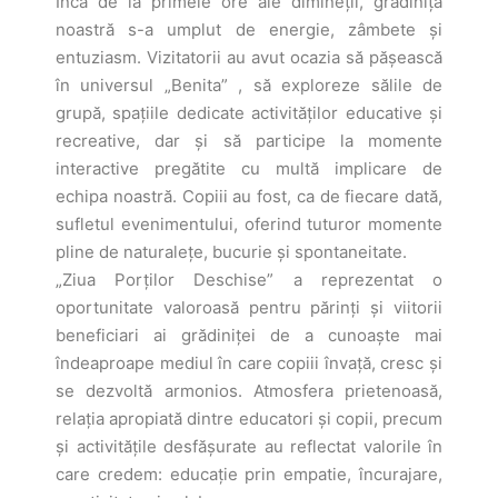
Încă de la primele ore ale dimineții, grădinița
noastră s-a umplut de energie, zâmbete și
entuziasm. Vizitatorii au avut ocazia să pășească
în universul „Benita” , să exploreze sălile de
grupă, spațiile dedicate activităților educative și
recreative, dar și să participe la momente
interactive pregătite cu multă implicare de
echipa noastră. Copiii au fost, ca de fiecare dată,
sufletul evenimentului, oferind tuturor momente
pline de naturalețe, bucurie și spontaneitate.
„Ziua Porților Deschise” a reprezentat o
oportunitate valoroasă pentru părinți și viitorii
beneficiari ai grădiniței de a cunoaște mai
îndeaproape mediul în care copiii învață, cresc și
se dezvoltă armonios. Atmosfera prietenoasă,
relația apropiată dintre educatori și copii, precum
și activitățile desfășurate au reflectat valorile în
care credem: educație prin empatie, încurajare,