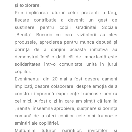
și explorare.
Prin implicarea tuturor celor prezenți la târg,
fiecare contribuție a devenit un gest de
susținere pentru copiii Grădiniței Sociale
„Benita”. Bucuria cu care vizitatorii au ales
produsele, aprecierea pentru munca depusă și
dorința de a sprijini această inițiativă au
demonstrat încă o dată cât de importantă este
solidaritatea într-o comunitate unită în jurul
copiilor.
Evenimentul din 20 mai a fost despre oameni
implicați, despre colaborare, despre emoția de a
construi împreună experiențe frumoase pentru
cei mici. A fost o zi în care am simțit că familia
„Benita” înseamnă apropiere, susținere și dorința
comună de a oferi copiilor cele mai frumoase
amintiri ale copilăriei.
Mulțumim tuturor părinților, invitaților și