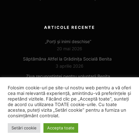
ARTICOLE RECENTE
„Porți și inimi deschise”
20 mai 2026
Săptămâna Altfel la Grădinița Socială Benita
3 aprilie 2026
Ziua recunoștinței pentru voluntarii Benita
6 noiembrie 2025
Folosim cookie-uri pe site-ul nostru web pentru a vă oferi
cea mai relevantă experiență, amintindu-vă preferințele și
repetând vizitele. Făcând clic pe „Acceptă toate”, sunteți
de acord cu utilizarea TOATE cookie-urile. Cu toate
acestea, puteți vizita „Setări cookie” pentru a furniza un
consimțământ controlat.
Setări cookie
Accepta toate
Copyright © 2022
benita.ro ™