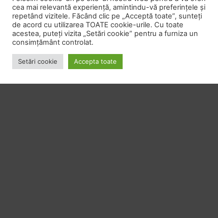
cea mai relevantă experiență, amintindu-vă preferințele și
repetând vizitele. Făcând clic pe „Acceptă toate”, sunteți
de acord cu utilizarea TOATE cookie-urile. Cu toate
acestea, puteți vizita „Setări cookie” pentru a furniza un
consimțământ controlat.
Setări cookie
+
Accepta toate
LASĂ UN RĂSPUNS
Adresa ta de email nu va fi publicată.
Câmpurile
obligatorii sunt marcate cu
*
Comentariu
*